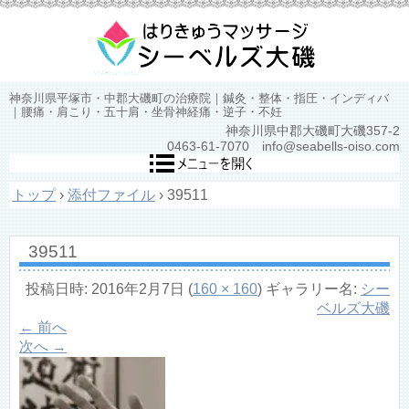
神奈川県平塚市・中郡大磯町の治療院｜鍼灸・整体・指圧・インディバ
｜腰痛・肩こり・五十肩・坐骨神経痛・逆子・不妊
神奈川県中郡大磯町大磯357-2
0463-61-7070 info@seabells-oiso.com
トップ
›
添付ファイル
›
39511
39511
投稿日時:
2016年2月7日
(
160 × 160
) ギャラリー名:
シー
ベルズ大磯
← 前へ
次へ →