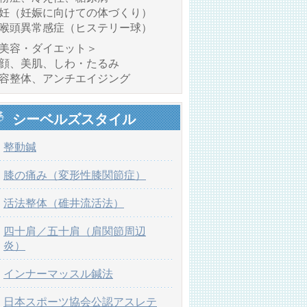
妊（妊娠に向けての体づくり）
喉頭異常感症（ヒステリー球）
美容・ダイエット＞
顔、美肌、しわ・たるみ
容整体、アンチエイジング
シーベルズスタイル
整動鍼
膝の痛み（変形性膝関節症）
活法整体（碓井流活法）
四十肩／五十肩（肩関節周辺
炎）
インナーマッスル鍼法
日本スポーツ協会公認アスレテ