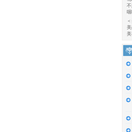
不
咽
＜
美
美