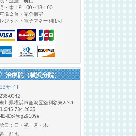
表：渡邉 航也
・木：9：00～18：00
車場２台・完全個室
レジット・電子マネー利用可
治療院（横浜分院）
EBサイト
236-0042
奈川県横浜市金沢区釜利谷東2-3-1
L:045-784-2835
NE‐ID:@dgz9109e
診日：日・祝・月・木
邉 航也