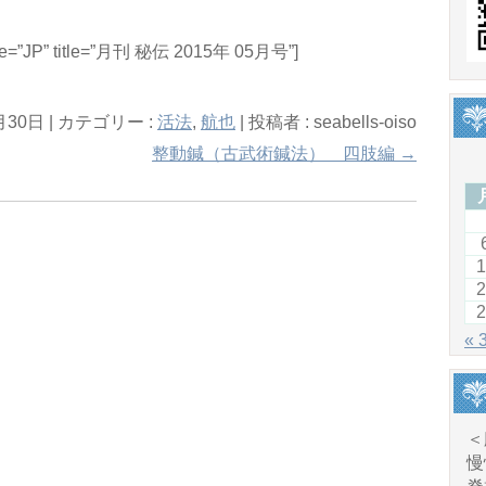
ale=”JP” title=”月刊 秘伝 2015年 05月号”]
月30日
|
カテゴリー :
活法
,
航也
|
投稿者 : seabells-oiso
整動鍼（古武術鍼法） 四肢編
→
1
2
2
« 
＜
慢