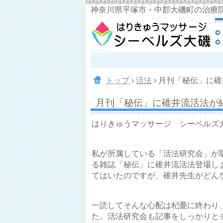
神奈川県平塚市・中郡大磯町の治療
トップ
›
活法
›
月刊「秘伝」に碓
月刊「秘伝」に碓井流活法が
はりきゅうマッサージ シーベルズ
私が所属している「活法研究会」が
る雑誌「秘伝」に碓井流活法登場し
てはいたのですが、碓井先生がどん
一読してそんな心配は杞憂に終わり
た。活法研究会も記事をしっかりと