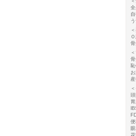
＜
全
自
う
＜
Ｏ
骨
＜
骨
恥
お
産
＜
頭
胃
I
F
便
眼
花