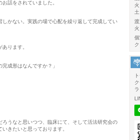
のお話をされていました。
火
土
習しかない。実践の場で心配を繰り返して完成してい
渡
火
個
ク
があります。
の完成形はなんですか？」
ト
ク
ラ
LI
だろうなと思いつつ、臨床にて、そして活法研究会の
ていきたいと思っております。