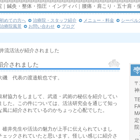
院｜鍼灸・整体・指圧・インディバ｜腰痛・肩こり・五十肩・
初めての方へ
治療院・スタッフ紹介
メニュー・料金
シーベル
治療院風景
お問い合わせ
ブログ
井流活法が紹介されました
紹介されました
大磯 代表の渡邉航也です。
〒
神
取材協力をしまして、武道・武術の秘伝を紹介してい
TE
ました。この件については、活法研究会を通じて知っ
FA
な風に紹介されているのかちょっと心配でした。
MA
定
院
、碓井先生や活法の魅力が上手に伝えられていまし
水
チェックされていたと思います。怪しい感じに紹介さ