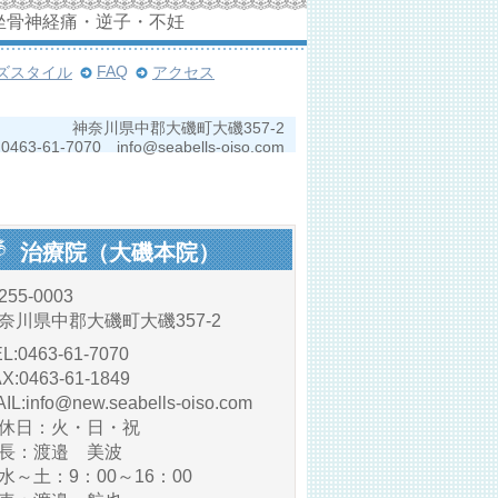
坐骨神経痛・逆子・不妊
FAQ
ズスタイル
アクセス
神奈川県中郡大磯町大磯357-2
0463-61-7070 info@seabells-oiso.com
治療院（大磯本院）
255-0003
奈川県中郡大磯町大磯357-2
L:0463-61-7070
X:0463-61-1849
IL:info@new.seabells-oiso.com
休日：火・日・祝
長：渡邉 美波
～土：9：00～16：00