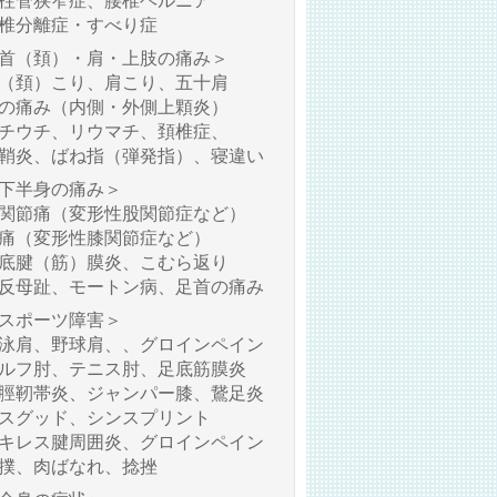
柱管狭窄症、腰椎ヘルニア
椎分離症・すべり症
首（頚）・肩・上肢の痛み＞
（頚）こり、肩こり、五十肩
の痛み（内側・外側上顆炎）
チウチ、リウマチ、頚椎症、
鞘炎、ばね指（弾発指）、寝違い
下半身の痛み＞
関節痛（変形性股関節症など）
痛（変形性膝関節症など）
底腱（筋）膜炎、こむら返り
反母趾、モートン病、足首の痛み
スポーツ障害＞
泳肩、野球肩、、グロインペイン
ルフ肘、テニス肘、足底筋膜炎
脛靭帯炎、ジャンパー膝、鵞足炎
スグッド、シンスプリント
キレス腱周囲炎、グロインペイン
撲、肉ばなれ、捻挫