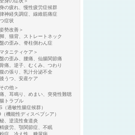
全身の症状＞
身の疲れ、慢性疲労症候群
律神経失調症、線維筋痛症
つ症状
姿勢改善＞
脚、猫背、ストレートネック
盤の歪み、脊柱側わん症
マタニティケア＞
盤の歪み、腰痛、仙腸関節痛
骨痛。逆子、むくみ、つわり
腹の張り、乳汁分泌不全
後うつ、安産ケア
その他＞
痛、耳鳴り、めまい、突発性難聴
腸トラブル
BS（過敏性腸症候群）
D（機能性ディスペプシア）
秘、逆流性食道炎
精疲労、顎関節症、不眠
粉症、冷え性、糖尿病