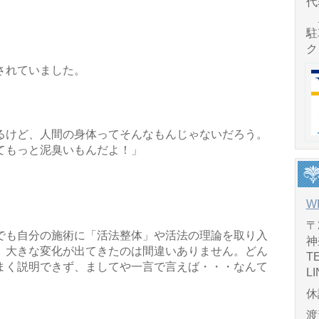
代
月
駐
ク
されていました。
るけど、人間の身体ってそんなもんじゃないだろう。
てもっと泥臭いもんだよ！」
W
〒
でも自分の施術に「活法整体」や活法の理論を取り入
神
、大きな変化が出てきたのは間違いありません。どん
TE
まく説明できず、ましてや一言で言えば・・・なんて
LI
休
渡