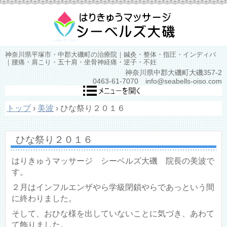
神奈川県平塚市・中郡大磯町の治療院｜鍼灸・整体・指圧・インディバ
｜腰痛・肩こり・五十肩・坐骨神経痛・逆子・不妊
神奈川県中郡大磯町大磯357-2
0463-61-7070 info@seabells-oiso.com
トップ
›
美波
›
ひな祭り２０１６
ひな祭り２０１６
はりきゅうマッサージ シーベルズ大磯 院長の美波で
す。
２月はインフルエンザやら学級閉鎖やらであっという間
に終わりました。
そして、おひな様を出していないことに気づき、あわて
て飾りました。