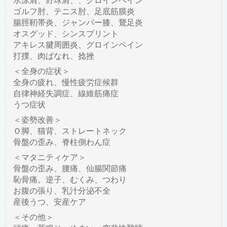
水泳肩、野球肩、、グロインペイン
ゴルフ肘、テニス肘、足底筋膜炎
腸脛靭帯炎、ジャンパー膝、鵞足炎
オスグッド、シンスプリント
アキレス腱周囲炎、グロインペイン
打撲、肉ばなれ、捻挫
＜全身の症状＞
全身の疲れ、慢性疲労症候群
自律神経失調症、線維筋痛症
うつ症状
＜姿勢改善＞
Ｏ脚、猫背、ストレートネック
骨盤の歪み、脊柱側わん症
＜マタニティケア＞
骨盤の歪み、腰痛、仙腸関節痛
恥骨痛。逆子、むくみ、つわり
お腹の張り、乳汁分泌不全
産後うつ、安産ケア
＜その他＞