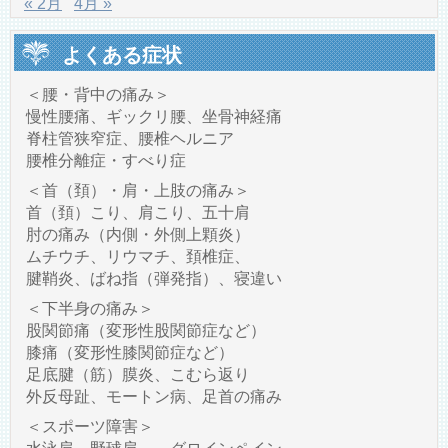
« 2月
4月 »
よくある症状
＜腰・背中の痛み＞
慢性腰痛、ギックリ腰、坐骨神経痛
脊柱管狭窄症、腰椎ヘルニア
腰椎分離症・すべり症
＜首（頚）・肩・上肢の痛み＞
首（頚）こり、肩こり、五十肩
肘の痛み（内側・外側上顆炎）
ムチウチ、リウマチ、頚椎症、
腱鞘炎、ばね指（弾発指）、寝違い
＜下半身の痛み＞
股関節痛（変形性股関節症など）
膝痛（変形性膝関節症など）
足底腱（筋）膜炎、こむら返り
外反母趾、モートン病、足首の痛み
＜スポーツ障害＞