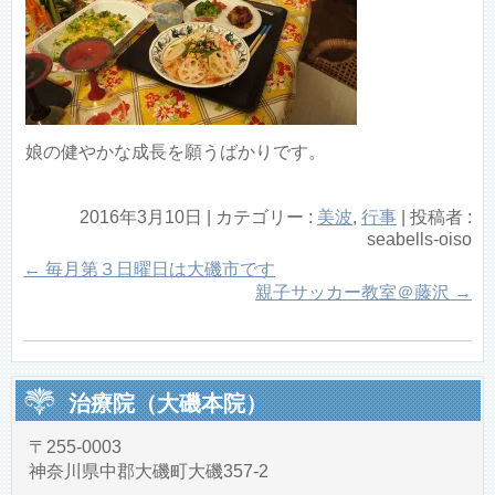
娘の健やかな成長を願うばかりです。
2016年3月10日
|
カテゴリー :
美波
,
行事
|
投稿者 :
seabells-oiso
←
毎月第３日曜日は大磯市です
親子サッカー教室＠藤沢
→
治療院（大磯本院）
〒255-0003
神奈川県中郡大磯町大磯357-2