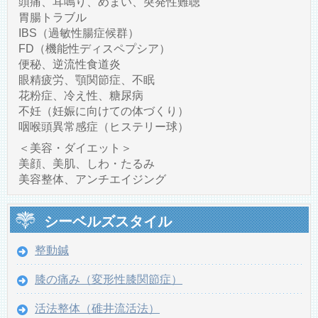
頭痛、耳鳴り、めまい、突発性難聴
胃腸トラブル
IBS（過敏性腸症候群）
FD（機能性ディスペプシア）
便秘、逆流性食道炎
眼精疲労、顎関節症、不眠
花粉症、冷え性、糖尿病
不妊（妊娠に向けての体づくり）
咽喉頭異常感症（ヒステリー球）
＜美容・ダイエット＞
美顔、美肌、しわ・たるみ
美容整体、アンチエイジング
シーベルズスタイル
整動鍼
膝の痛み（変形性膝関節症）
活法整体（碓井流活法）