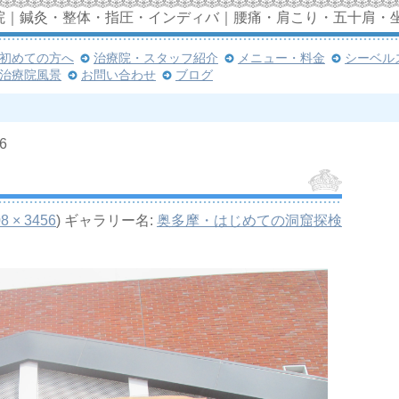
院｜鍼灸・整体・指圧・インディバ｜腰痛・肩こり・五十肩・
初めての方へ
治療院・スタッフ紹介
メニュー・料金
シーベル
治療院風景
お問い合わせ
ブログ
6
8 × 3456
) ギャラリー名:
奥多摩・はじめての洞窟探検