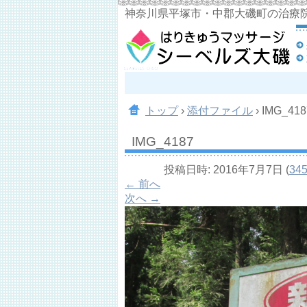
神奈川県平塚市・中郡大磯町の治療
トップ
›
添付ファイル
›
IMG_418
IMG_4187
投稿日時:
2016年7月7日
(
345
← 前へ
次へ →