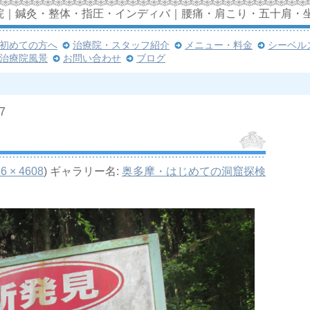
院｜鍼灸・整体・指圧・インディバ｜腰痛・肩こり・五十肩・
初めての方へ
治療院・スタッフ紹介
メニュー・料金
シーベル
治療院風景
お問い合わせ
ブログ
7
6 × 4608
) ギャラリー名:
奥多摩・はじめての洞窟探検