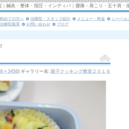
院｜鍼灸・整体・指圧・インディバ｜腰痛・肩こり・五十肩・
初めての方へ
治療院・スタッフ紹介
メニュー・料金
シーベル
治療院風景
お問い合わせ
ブログ
7
8 × 3456
) ギャラリー名:
親子クッキング教室２０１６