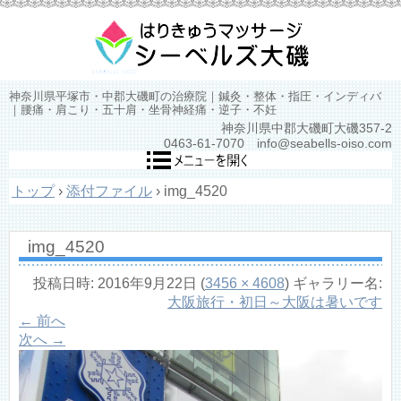
神奈川県平塚市・中郡大磯町の治療院｜鍼灸・整体・指圧・インディバ
｜腰痛・肩こり・五十肩・坐骨神経痛・逆子・不妊
神奈川県中郡大磯町大磯357-2
0463-61-7070 info@seabells-oiso.com
トップ
›
添付ファイル
›
img_4520
img_4520
投稿日時:
2016年9月22日
(
3456 × 4608
) ギャラリー名:
大阪旅行・初日～大阪は暑いです
← 前へ
次へ →