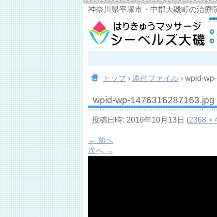
神奈川県平塚市・中郡大磯町の治療
トップ
›
添付ファイル
›
wpid-wp
wpid-wp-1476316287163.jpg
投稿日時:
2016年10月13日
(
2368 × 
← 前へ
次へ →