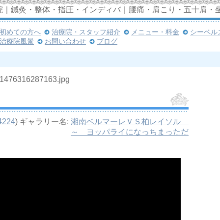
院｜鍼灸・整体・指圧・インディバ｜腰痛・肩こり・五十肩・
初めての方へ
治療院・スタッフ紹介
メニュー・料金
シーベル
治療院風景
お問い合わせ
ブログ
-1476316287163.jpg
4224
) ギャラリー名:
湘南ベルマーレＶＳ柏レイソル
～ ヨッパライになっちまっただ