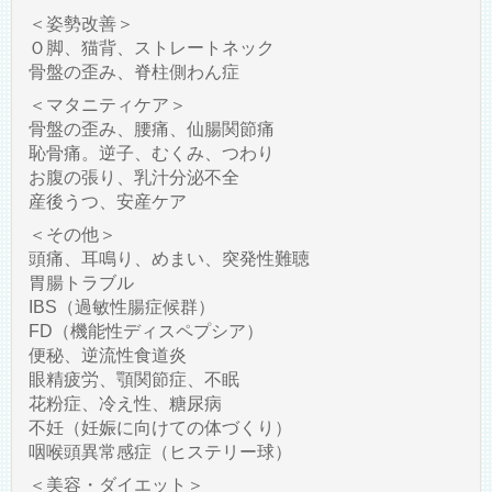
＜姿勢改善＞
Ｏ脚、猫背、ストレートネック
骨盤の歪み、脊柱側わん症
＜マタニティケア＞
骨盤の歪み、腰痛、仙腸関節痛
恥骨痛。逆子、むくみ、つわり
お腹の張り、乳汁分泌不全
産後うつ、安産ケア
＜その他＞
頭痛、耳鳴り、めまい、突発性難聴
胃腸トラブル
IBS（過敏性腸症候群）
FD（機能性ディスペプシア）
便秘、逆流性食道炎
眼精疲労、顎関節症、不眠
花粉症、冷え性、糖尿病
不妊（妊娠に向けての体づくり）
咽喉頭異常感症（ヒステリー球）
＜美容・ダイエット＞