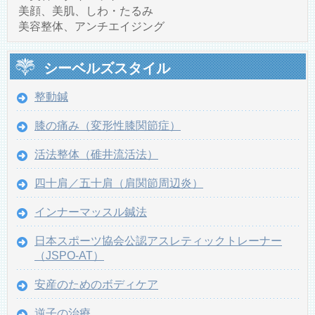
美顔、美肌、しわ・たるみ
美容整体、アンチエイジング
シーベルズスタイル
整動鍼
膝の痛み（変形性膝関節症）
活法整体（碓井流活法）
四十肩／五十肩（肩関節周辺炎）
インナーマッスル鍼法
日本スポーツ協会公認アスレティックトレーナー
（JSPO-AT）
安産のためのボディケア
逆子の治療