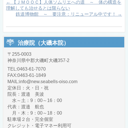
←
【ＪＭＯＯＣ】人体ソムリエへの道 ～ 体の構造を
理解しても治せるとは限らない
鉄道博物館 ～ 要注意：リニューアル中です！
→
治療院（大磯本院）
〒255-0003
神奈川県中郡大磯町大磯357-2
TEL:0463-61-7070
FAX:0463-61-1849
MAIL:info@new.seabells-oiso.com
定休日：火・日・祝
院長：渡邉 美波
水～土：9：00～16：00
代表：渡邉 航也
月・木：9：00～18：00
駐車場２台・完全個室
クレジット・電子マネー利用可