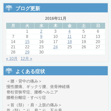
ブログ更新
2016年11月
月
火
水
木
金
土
日
1
2
3
4
5
6
7
8
9
10
11
12
13
14
15
16
17
18
19
20
21
22
23
24
25
26
27
28
29
30
« 10月
12月 »
よくある症状
＜腰・背中の痛み＞
慢性腰痛、ギックリ腰、坐骨神経痛
脊柱管狭窄症、腰椎ヘルニア
腰椎分離症・すべり症
＜首（頚）・肩・上肢の痛み＞
首（頚）こり、肩こり、五十肩