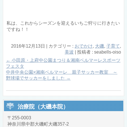
私は、これからシーズンを迎えるいちご狩りに行きたい
ですね！！
2016年12月13日
|
カテゴリー :
おでかけ
,
大磯
,
子育て
,
美波
|
投稿者 : seabells-oiso
←
小田原・上府中公園まつり＆湘南ベルマーレスポーツ
フェスタ
中井中央公園×湘南ベルマーレ 親子サッカー教室 ～
野球場でサッカーをしました
→
治療院（大磯本院）
〒255-0003
神奈川県中郡大磯町大磯357-2