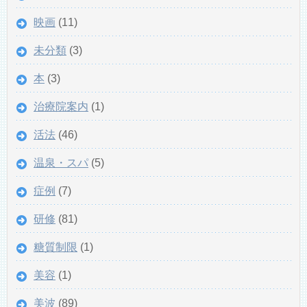
映画
(11)
未分類
(3)
本
(3)
治療院案内
(1)
活法
(46)
温泉・スパ
(5)
症例
(7)
研修
(81)
糖質制限
(1)
美容
(1)
美波
(89)