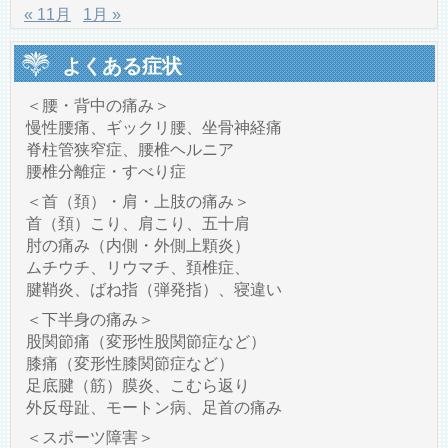
« 11月
1月 »
よくある症状
＜腰・背中の痛み＞
慢性腰痛、ギックリ腰、坐骨神経痛
脊柱管狭窄症、腰椎ヘルニア
腰椎分離症・すべり症
＜首（頚）・肩・上肢の痛み＞
首（頚）こり、肩こり、五十肩
肘の痛み（内側・外側上顆炎）
ムチウチ、リウマチ、頚椎症、
腱鞘炎、ばね指（弾発指）、寝違い
＜下半身の痛み＞
股関節痛（変形性股関節症など）
膝痛（変形性膝関節症など）
足底腱（筋）膜炎、こむら返り
外反母趾、モートン病、足首の痛み
＜スポーツ障害＞