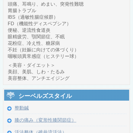
頭痛、耳鳴り、めまい、突発性難聴
胃腸トラブル
IBS（過敏性腸症候群）
FD（機能性ディスペプシア）
便秘、逆流性食道炎
眼精疲労、顎関節症、不眠
花粉症、冷え性、糖尿病
不妊（妊娠に向けての体づくり）
咽喉頭異常感症（ヒステリー球）
＜美容・ダイエット＞
美顔、美肌、しわ・たるみ
美容整体、アンチエイジング
シーベルズスタイル
整動鍼
膝の痛み（変形性膝関節症）
活法整体（碓井流活法）