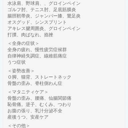
水泳肩、野球肩、、グロインペイン
ゴルフ肘、テニス肘、足底筋膜炎
腸脛靭帯炎、ジャンパー膝、鵞足炎
オスグッド、シンスプリント
アキレス腱周囲炎、グロインペイン
打撲、肉ばなれ、捻挫
＜全身の症状＞
全身の疲れ、慢性疲労症候群
自律神経失調症、線維筋痛症
うつ症状
＜姿勢改善＞
Ｏ脚、猫背、ストレートネック
骨盤の歪み、脊柱側わん症
＜マタニティケア＞
骨盤の歪み、腰痛、仙腸関節痛
恥骨痛。逆子、むくみ、つわり
お腹の張り、乳汁分泌不全
産後うつ、安産ケア
＜その他＞