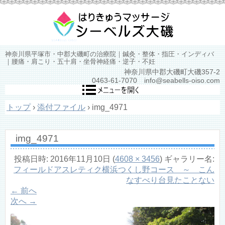
神奈川県平塚市・中郡大磯町の治療院｜鍼灸・整体・指圧・インディバ
｜腰痛・肩こり・五十肩・坐骨神経痛・逆子・不妊
神奈川県中郡大磯町大磯357-2
0463-61-7070 info@seabells-oiso.com
トップ
›
添付ファイル
›
img_4971
img_4971
投稿日時:
2016年11月10日
(
4608 × 3456
) ギャラリー名:
フィールドアスレティク横浜つくし野コース ～ こん
なすべり台見たことない
← 前へ
次へ →