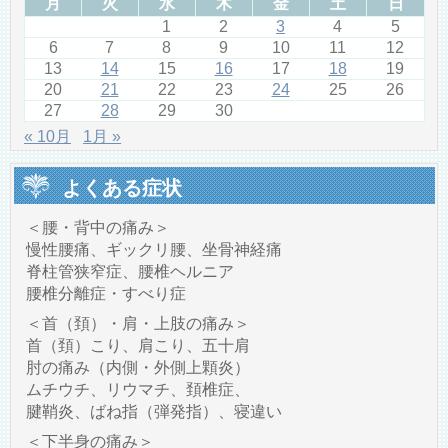
月
火
水
木
金
土
日
1
2
3
4
5
6
7
8
9
10
11
12
13
14
15
16
17
18
19
20
21
22
23
24
25
26
27
28
29
30
« 10月
1月 »
よくある症状
＜腰・背中の痛み＞
慢性腰痛、ギックリ腰、坐骨神経痛
脊柱管狭窄症、腰椎ヘルニア
腰椎分離症・すべり症
＜首（頚）・肩・上肢の痛み＞
首（頚）こり、肩こり、五十肩
肘の痛み（内側・外側上顆炎）
ムチウチ、リウマチ、頚椎症、
腱鞘炎、ばね指（弾発指）、寝違い
＜下半身の痛み＞