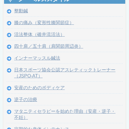
整動鍼
膝の痛み（変形性膝関節症）
活法整体（碓井流活法）
四十肩／五十肩（肩関節周辺炎）
インナーマッスル鍼法
日本スポーツ協会公認アスレティックトレーナー
（JSPO-AT）
安産のためのボディケア
逆子の治療
マタニティセラピーを始めた理由（安産・逆子・
不妊）