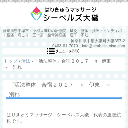
神奈川県平塚市・中郡大磯町の治療院｜鍼灸・整体・指圧・インディバ
｜腰痛・肩こり・五十肩・坐骨神経痛・逆子・不妊
神奈川県中郡大磯町大磯357-2
0463-61-7070 info@seabells-oiso.com
トップ
›
活法
›
「活法整体」合宿２０１７ in 伊東
～ 別れ
「活法整体」合宿２０１７ in 伊東 ～
別れ
はりきゅうマッサージ シーベルズ大磯 代表の渡邉航
也です。