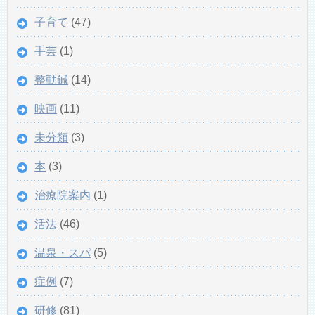
子育て
(47)
手芸
(1)
整動鍼
(14)
映画
(11)
未分類
(3)
本
(3)
治療院案内
(1)
活法
(46)
温泉・スパ
(5)
症例
(7)
研修
(81)