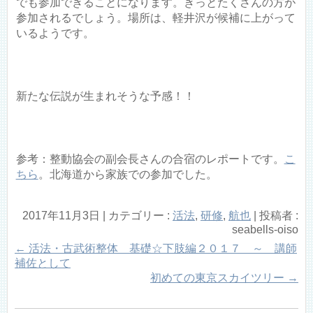
でも参加できることになります。きっとたくさんの方が
参加されるでしょう。場所は、軽井沢が候補に上がって
いるようです。
新たな伝説が生まれそうな予感！！
参考：整動協会の副会長さんの合宿のレポートです。
こ
ちら
。北海道から家族での参加でした。
2017年11月3日
|
カテゴリー :
活法
,
研修
,
航也
|
投稿者 :
seabells-oiso
←
活法・古武術整体 基礎☆下肢編２０１７ ～ 講師
補佐として
初めての東京スカイツリー
→