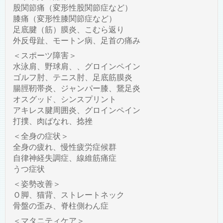
股関節痛（変形性股関節症など）
膝痛（変形性膝関節症など）
足底腱（筋）膜炎、こむら返り
外反母趾、モートン病、足首の痛み
＜スポーツ障害＞
水泳肩、野球肩、、グロインペイン
ゴルフ肘、テニス肘、足底筋膜炎
腸脛靭帯炎、ジャンパー膝、鵞足炎
オスグッド、シンスプリント
アキレス腱周囲炎、グロインペイン
打撲、肉ばなれ、捻挫
＜全身の症状＞
全身の疲れ、慢性疲労症候群
自律神経失調症、線維筋痛症
うつ症状
＜姿勢改善＞
Ｏ脚、猫背、ストレートネック
骨盤の歪み、脊柱側わん症
＜マタニティケア＞