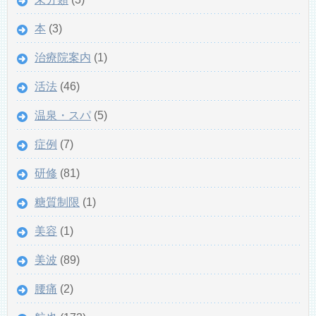
本
(3)
治療院案内
(1)
活法
(46)
温泉・スパ
(5)
症例
(7)
研修
(81)
糖質制限
(1)
美容
(1)
美波
(89)
腰痛
(2)