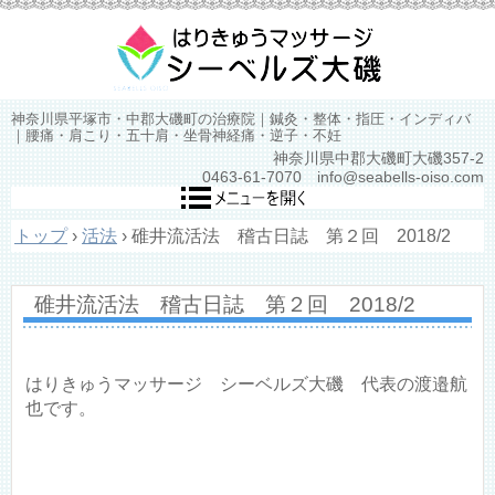
神奈川県平塚市・中郡大磯町の治療院｜鍼灸・整体・指圧・インディバ
｜腰痛・肩こり・五十肩・坐骨神経痛・逆子・不妊
神奈川県中郡大磯町大磯357-2
0463-61-7070 info@seabells-oiso.com
トップ
›
活法
›
碓井流活法 稽古日誌 第２回 2018/2
碓井流活法 稽古日誌 第２回 2018/2
はりきゅうマッサージ シーベルズ大磯 代表の渡邉航
也です。