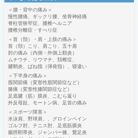
＜腰・背中の痛み＞
慢性腰痛、ギックリ腰、坐骨神経痛
脊柱管狭窄症、腰椎ヘルニア
腰椎分離症・すべり症
＜首（頚）・肩・上肢の痛み＞
首（頚）こり、肩こり、五十肩
肘の痛み（内側・外側上顆炎）
ムチウチ、リウマチ、頚椎症、
腱鞘炎、ばね指（弾発指）、寝違い
＜下半身の痛み＞
股関節痛（変形性股関節症など）
膝痛（変形性膝関節症など）
足底腱（筋）膜炎、こむら返り
外反母趾、モートン病、足首の痛み
＜スポーツ障害＞
水泳肩、野球肩、、グロインペイン
ゴルフ肘、テニス肘、足底筋膜炎
腸脛靭帯炎、ジャンパー膝、鵞足炎