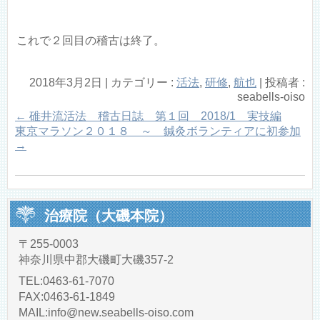
これで２回目の稽古は終了。
2018年3月2日
|
カテゴリー :
活法
,
研修
,
航也
|
投稿者 :
seabells-oiso
←
碓井流活法 稽古日誌 第１回 2018/1 実技編
東京マラソン２０１８ ～ 鍼灸ボランティアに初参加
→
治療院（大磯本院）
〒255-0003
神奈川県中郡大磯町大磯357-2
TEL:0463-61-7070
FAX:0463-61-1849
MAIL:info@new.seabells-oiso.com