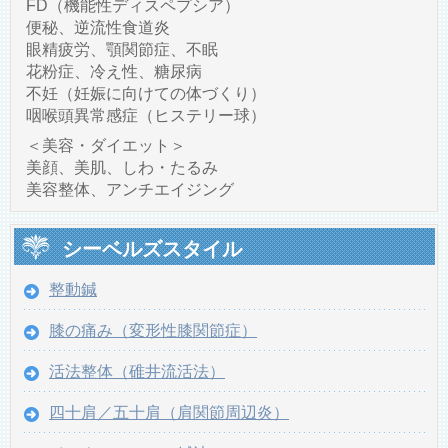
FD（機能性ディスペプシア）
便秘、逆流性食道炎
眼精疲労、顎関節症、不眠
花粉症、冷え性、糖尿病
不妊（妊娠に向けての体づくり）
咽喉頭異常感症（ヒステリー球）
＜美容・ダイエット＞
美顔、美肌、しわ・たるみ
美容整体、アンチエイジング
シーベルズスタイル
整動鍼
膝の痛み（変形性膝関節症）
活法整体（碓井流活法）
四十肩／五十肩（肩関節周辺炎）