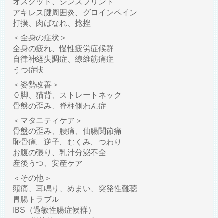
オスグッド、シンスプリント
アキレス腱周囲炎、グロインペイン
打撲、肉ばなれ、捻挫
＜全身の症状＞
全身の疲れ、慢性疲労症候群
自律神経失調症、線維筋痛症
うつ症状
＜姿勢改善＞
Ｏ脚、猫背、ストレートネック
骨盤の歪み、脊柱側わん症
＜マタニティケア＞
骨盤の歪み、腰痛、仙腸関節痛
恥骨痛。逆子、むくみ、つわり
お腹の張り、乳汁分泌不全
産後うつ、安産ケア
＜その他＞
頭痛、耳鳴り、めまい、突発性難聴
胃腸トラブル
IBS（過敏性腸症候群）