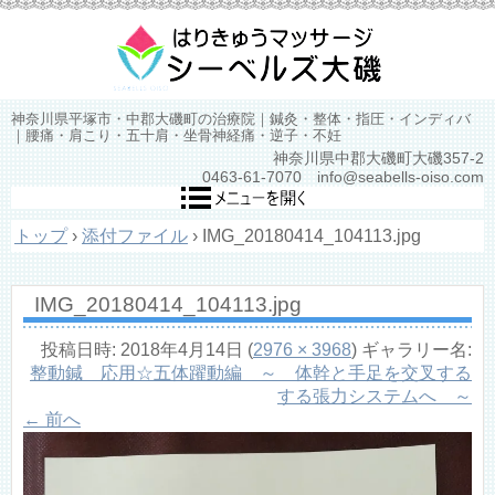
神奈川県平塚市・中郡大磯町の治療院｜鍼灸・整体・指圧・インディバ
｜腰痛・肩こり・五十肩・坐骨神経痛・逆子・不妊
神奈川県中郡大磯町大磯357-2
0463-61-7070 info@seabells-oiso.com
トップ
›
添付ファイル
›
IMG_20180414_104113.jpg
IMG_20180414_104113.jpg
投稿日時:
2018年4月14日
(
2976 × 3968
) ギャラリー名:
整動鍼 応用☆五体躍動編 ～ 体幹と手足を交叉する
する張力システムへ ～
← 前へ