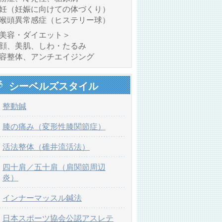
妊（妊娠に向けての体づくり）
喉頭異常感症（ヒステリー球）
美容・ダイエット＞
顔、美肌、しわ・たるみ
容整体、アンチエイジング
シーベルズスタイル
整動鍼
膝の痛み（変形性膝関節症）
活法整体（碓井流活法）
四十肩／五十肩（肩関節周辺
炎）
インナーマッスル鍼法
日本スポーツ協会公認アスレテ