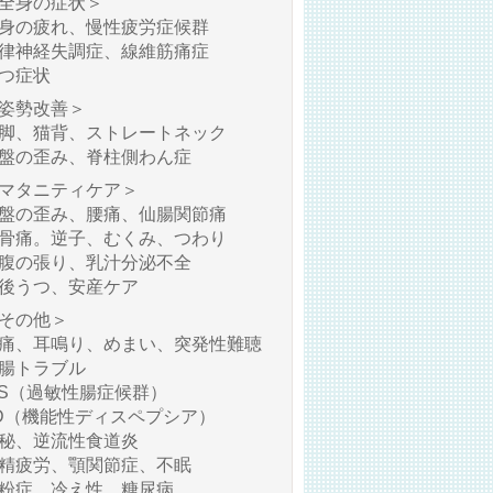
全身の症状＞
身の疲れ、慢性疲労症候群
律神経失調症、線維筋痛症
つ症状
姿勢改善＞
脚、猫背、ストレートネック
盤の歪み、脊柱側わん症
マタニティケア＞
盤の歪み、腰痛、仙腸関節痛
骨痛。逆子、むくみ、つわり
腹の張り、乳汁分泌不全
後うつ、安産ケア
その他＞
痛、耳鳴り、めまい、突発性難聴
腸トラブル
BS（過敏性腸症候群）
D（機能性ディスペプシア）
秘、逆流性食道炎
精疲労、顎関節症、不眠
粉症、冷え性、糖尿病