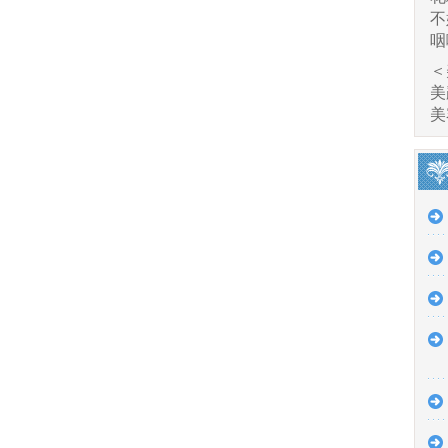
不
咽
＜
美
美