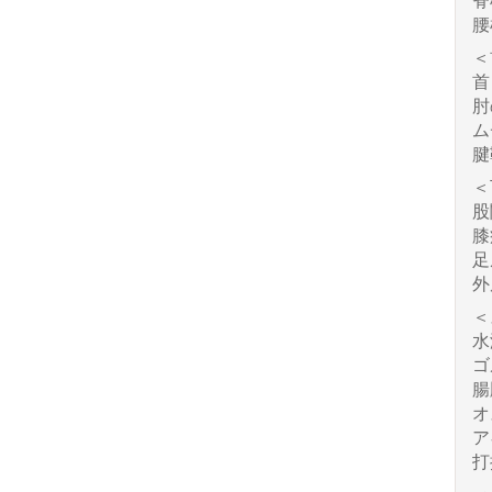
脊
腰
＜
首
肘
ム
腱
＜
股
膝
足
外
＜
水
ゴ
腸
オ
ア
打