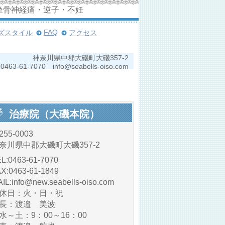
坐骨神経痛・逆子・不妊
FAQ
ズスタイル
アクセス
神奈川県中郡大磯町大磯357-2
0463-61-7070 info@seabells-oiso.com
治療院（大磯本院）
255-0003
奈川県中郡大磯町大磯357-2
L:0463-61-7070
X:0463-61-1849
IL:info@new.seabells-oiso.com
休日：火・日・祝
長：渡邉 美波
～土：9：00～16：00