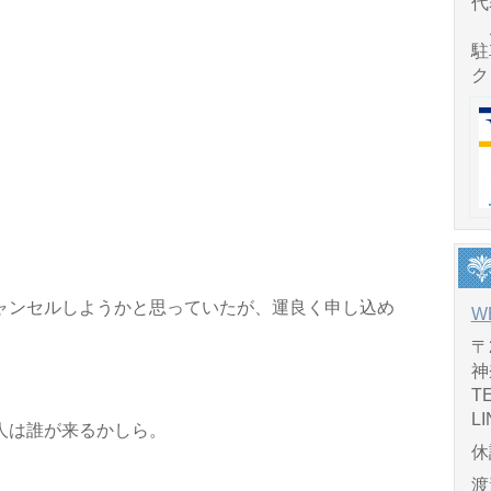
代
月
駐
ク
ャンセルしようかと思っていたが、運良く申し込め
W
〒
神
TE
LI
人は誰が来るかしら。
休
渡