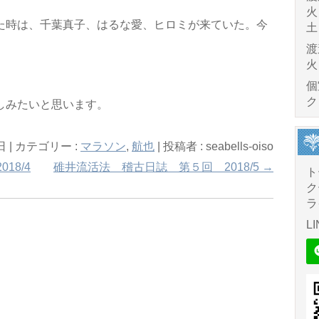
火
た時は、千葉真子、はるな愛、ヒロミが来ていた。今
土
渡
火
個
ク
しみたいと思います。
日
|
カテゴリー :
マラソン
,
航也
|
投稿者 : seabells-oiso
18/4
碓井流活法 稽古日誌 第５回 2018/5
→
ト
ク
ラ
LI