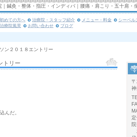
院｜鍼灸・整体・指圧・インディバ｜腰痛・肩こり・五十肩・
初めての方へ
治療院・スタッフ紹介
メニュー・料金
シーベル
治療院風景
お問い合わせ
ブログ
ソン２０１８エントリー
ントリー
〒
神
TE
FA
MA
し込んだ。
定
院
水