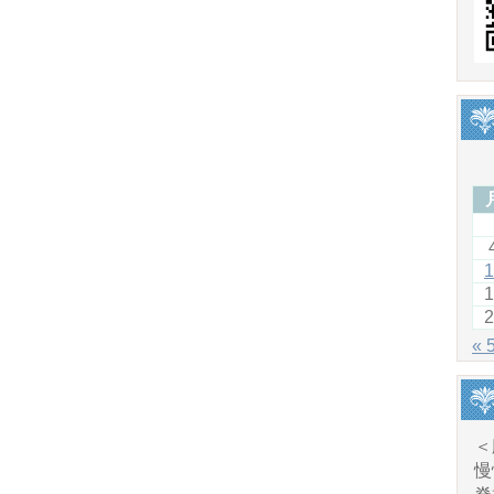
1
1
2
« 
＜
慢