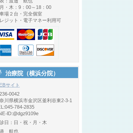
表：渡邉 航也
・木：9：00～18：00
車場２台・完全個室
レジット・電子マネー利用可
治療院（横浜分院）
EBサイト
236-0042
奈川県横浜市金沢区釜利谷東2-3-1
L:045-784-2835
NE‐ID:@dgz9109e
診日：日・祝・月・木
邉 航也