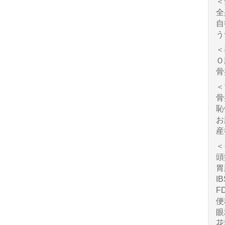
＜
全
自
う
＜
Ｏ
骨
＜
骨
恥
お
産
＜
頭
胃
I
F
便
眼
花