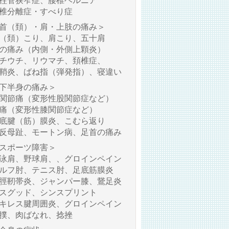
柱管狭窄症、腰椎ヘルニア
椎分離症・すべり症
首（頚）・肩・上肢の痛み＞
（頚）こり、肩こり、五十肩
の痛み（内側・外側上顆炎）
チウチ、リウマチ、頚椎症、
鞘炎、ばね指（弾発指）、寝違い
下半身の痛み＞
関節痛（変形性股関節症など）
痛（変形性膝関節症など）
底腱（筋）膜炎、こむら返り
反母趾、モートン病、足首の痛み
スポーツ障害＞
泳肩、野球肩、、グロインペイン
ルフ肘、テニス肘、足底筋膜炎
脛靭帯炎、ジャンパー膝、鵞足炎
スグッド、シンスプリント
キレス腱周囲炎、グロインペイン
撲、肉ばなれ、捻挫