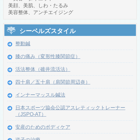
美顔、美肌、しわ・たるみ
美容整体、アンチエイジング
シーベルズスタイル
整動鍼
膝の痛み（変形性膝関節症）
活法整体（碓井流活法）
四十肩／五十肩（肩関節周辺炎）
インナーマッスル鍼法
日本スポーツ協会公認アスレティックトレーナー
（JSPO-AT）
安産のためのボディケア
逆子の治療