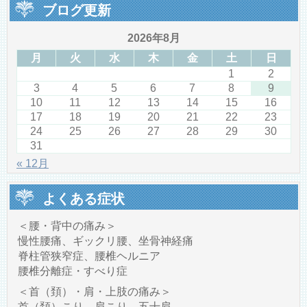
ブログ更新
2026年8月
月
火
水
木
金
土
日
1
2
3
4
5
6
7
8
9
10
11
12
13
14
15
16
17
18
19
20
21
22
23
24
25
26
27
28
29
30
31
« 12月
よくある症状
＜腰・背中の痛み＞
慢性腰痛、ギックリ腰、坐骨神経痛
脊柱管狭窄症、腰椎ヘルニア
腰椎分離症・すべり症
＜首（頚）・肩・上肢の痛み＞
首（頚）こり、肩こり、五十肩