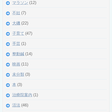
マラソン
(12)
不妊
(7)
大磯
(22)
子育て
(47)
手芸
(1)
整動鍼
(14)
映画
(11)
未分類
(3)
本
(3)
治療院案内
(1)
活法
(46)