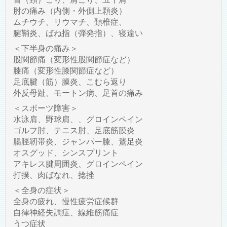
肘の痛み（内側・外側上顆炎）
ムチウチ、リウマチ、頚椎症、
腱鞘炎、ばね指（弾発指）、寝違い
＜下半身の痛み＞
股関節痛（変形性股関節症など）
膝痛（変形性膝関節症など）
足底腱（筋）膜炎、こむら返り
外反母趾、モートン病、足首の痛み
＜スポーツ障害＞
水泳肩、野球肩、、グロインペイン
ゴルフ肘、テニス肘、足底筋膜炎
腸脛靭帯炎、ジャンパー膝、鵞足炎
オスグッド、シンスプリント
アキレス腱周囲炎、グロインペイン
打撲、肉ばなれ、捻挫
＜全身の症状＞
全身の疲れ、慢性疲労症候群
自律神経失調症、線維筋痛症
うつ症状