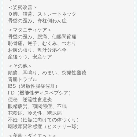
＜姿勢改善＞
Ｏ脚、猫背、ストレートネック
骨盤の歪み、脊柱側わん症
＜マタニティケア＞
骨盤の歪み、腰痛、仙腸関節痛
恥骨痛。逆子、むくみ、つわり
お腹の張り、乳汁分泌不全
産後うつ、安産ケア
＜その他＞
頭痛、耳鳴り、めまい、突発性難聴
胃腸トラブル
IBS（過敏性腸症候群）
FD（機能性ディスペプシア）
便秘、逆流性食道炎
眼精疲労、顎関節症、不眠
花粉症、冷え性、糖尿病
不妊（妊娠に向けての体づくり）
咽喉頭異常感症（ヒステリー球）
＜美容・ダイエット＞