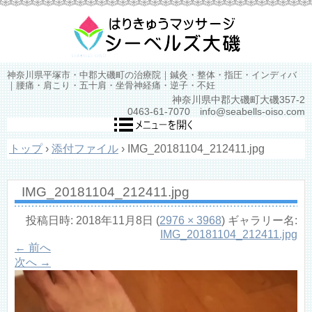
神奈川県平塚市・中郡大磯町の治療院｜鍼灸・整体・指圧・インディバ
｜腰痛・肩こり・五十肩・坐骨神経痛・逆子・不妊
神奈川県中郡大磯町大磯357-2
0463-61-7070 info@seabells-oiso.com
トップ
›
添付ファイル
›
IMG_20181104_212411.jpg
IMG_20181104_212411.jpg
投稿日時:
2018年11月8日
(
2976 × 3968
) ギャラリー名:
IMG_20181104_212411.jpg
← 前へ
次へ →