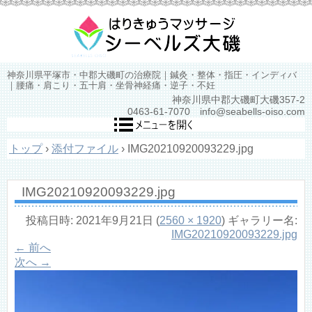
神奈川県平塚市・中郡大磯町の治療院｜鍼灸・整体・指圧・インディバ
｜腰痛・肩こり・五十肩・坐骨神経痛・逆子・不妊
神奈川県中郡大磯町大磯357-2
0463-61-7070 info@seabells-oiso.com
トップ
›
添付ファイル
›
IMG20210920093229.jpg
IMG20210920093229.jpg
投稿日時:
2021年9月21日
(
2560 × 1920
) ギャラリー名:
IMG20210920093229.jpg
← 前へ
次へ →