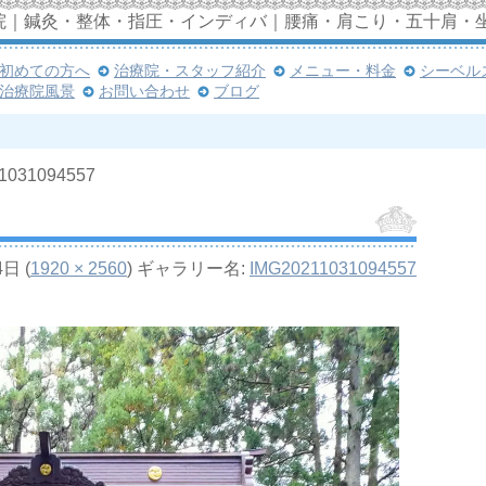
院｜鍼灸・整体・指圧・インディバ｜腰痛・肩こり・五十肩・
初めての方へ
治療院・スタッフ紹介
メニュー・料金
シーベル
治療院風景
お問い合わせ
ブログ
1031094557
4日
(
1920 × 2560
) ギャラリー名:
IMG20211031094557