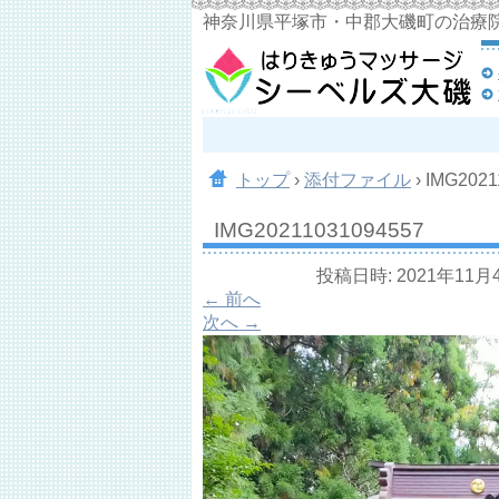
神奈川県平塚市・中郡大磯町の治療
トップ
›
添付ファイル
›
IMG2021
IMG20211031094557
投稿日時:
2021年11月
← 前へ
次へ →