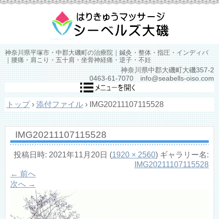
神奈川県平塚市・中郡大磯町の治療院｜鍼灸・整体・指圧・インディバ
｜腰痛・肩こり・五十肩・坐骨神経痛・逆子・不妊
神奈川県中郡大磯町大磯357-2
0463-61-7070 info@seabells-oiso.com
トップ
›
添付ファイル
›
IMG20211107115528
IMG20211107115528
投稿日時:
2021年11月20日
(
1920 × 2560
) ギャラリー名:
IMG20211107115528
← 前へ
次へ →