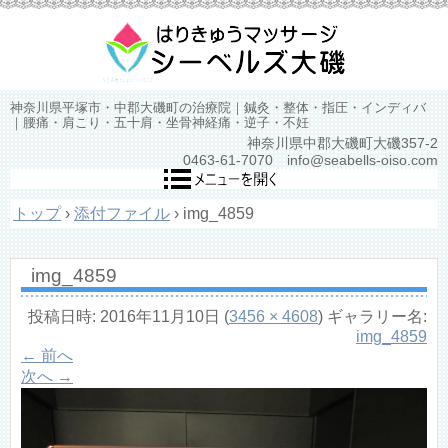
神奈川県平塚市・中郡大磯町の治療院｜鍼灸・整体・指圧・インディバ
｜腰痛・肩こり・五十肩・坐骨神経痛・逆子・不妊
神奈川県中郡大磯町大磯357-2
0463-61-7070 info@seabells-oiso.com
トップ
›
添付ファイル
›
img_4859
img_4859
投稿日時:
2016年11月10日
(
3456 × 4608
) ギャラリー名:
img_4859
← 前へ
次へ →