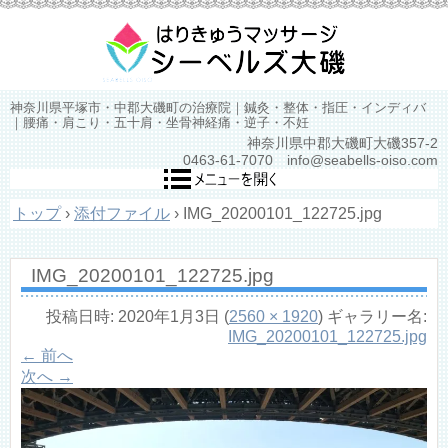
神奈川県平塚市・中郡大磯町の治療院｜鍼灸・整体・指圧・インディバ
｜腰痛・肩こり・五十肩・坐骨神経痛・逆子・不妊
神奈川県中郡大磯町大磯357-2
0463-61-7070 info@seabells-oiso.com
トップ
›
添付ファイル
›
IMG_20200101_122725.jpg
IMG_20200101_122725.jpg
投稿日時:
2020年1月3日
(
2560 × 1920
) ギャラリー名:
IMG_20200101_122725.jpg
← 前へ
次へ →